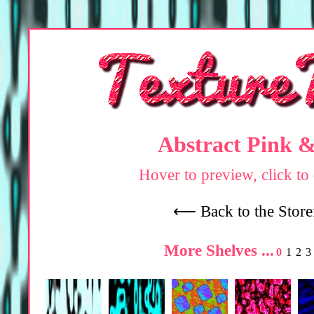
Abstract Pink &
Hover to preview, click t
⟵ Back to the Store
More Shelves ...
0
1
2
3