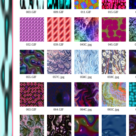
003.GIF
009.GIF
011.GIF
015.GIF
032.GIF
039.GIF
043C.jpg
045.GIF
055.GIF
057C.jpg
058C.jpg
059C.jpg
063.GIF
064.GIF
064C.jpg
065C.jpg