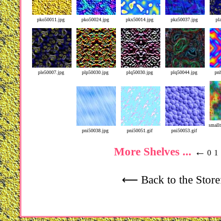
pko50011.jpg
pko50024.jpg
pkx50014.jpg
pkz50037.jpg
pl
ple50007.jpg
plp50030.jpg
plq50030.jpg
plq50044.jpg
pn
smallt
pni50038.jpg
pni50051.gif
pni50053.gif
More Shelves ...
←
0
1
⟵ Back to the Store