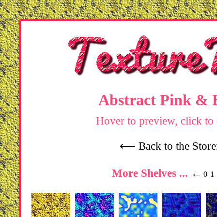
Abstract Pink & B
Hover to preview, click t
⟵ Back to the Store
More Shelves ...
←
0
1